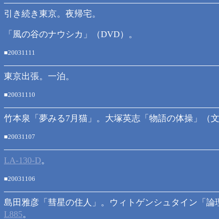
引き続き東京。夜帰宅。
「風の谷のナウシカ」（DVD）。
■20031111
東京出張。一泊。
■20031110
竹本泉「夢みる7月猫」。大塚英志「物語の体操」（
■20031107
LA-130-D
。
■20031106
島田雅彦「彗星の住人」。ウィトゲンシュタイン「論
L885
。