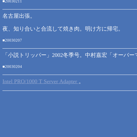
■20030211
名古屋出張。
夜、知り合いと合流して焼き肉。明け方に帰宅。
■20030207
「小説トリッパー」2002冬季号。中村嘉宏「オーバーマン
■20030204
Intel PRO/1000 T Server Adapter
。