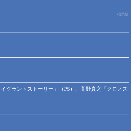
掲示板
ベイグラントストーリー」（PS）。高野真之「クロノス