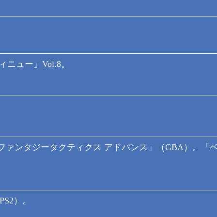
ニュー」Vol.8。
ファンタジータクティクス アドバンス」（GBA）。「
S2）。