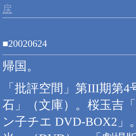
戻
■20020624
帰国。
「批評空間」第III期第
石」（文庫）。桜玉吉「
ン子チエ DVD-BOX2