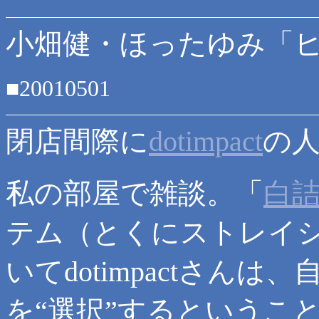
小畑健・ほったゆみ「ヒ
■20010501
閉店間際に
dotimpact
の
私の部屋で雑談。「
白
テム（とくにストレイ
いてdotimpactさん
を“選択”するというこ