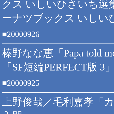
クス いしいひさいち選
ーナツブックス いしいひ
■20000926
榛野なな恵「Papa told
「SF短編PERFECT版 3
■20000925
上野俊哉／毛利嘉孝「