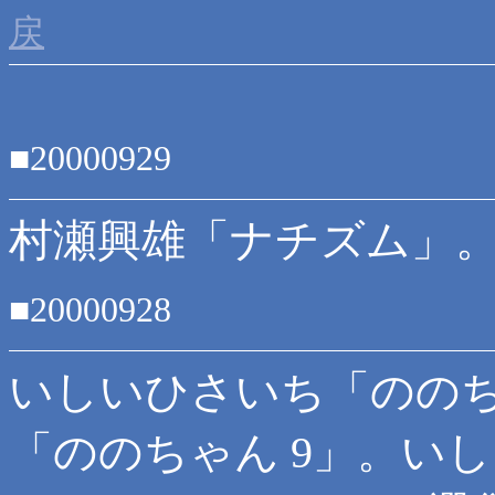
戻
■20000929
村瀬興雄「ナチズム」
■20000928
いしいひさいち「ののち
「ののちゃん 9」。い