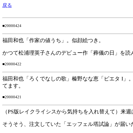
戻る
■20000424
福田和也「作家の値うち」。似顔絵つき。
かつて松浦理英子さんのデビュー作「葬儀の日」を読
■20000422
福田和也「ろくでなしの歌」榛野なな恵「ピエタ I」
てます。
■20000421
（PS版レイクライシスから気持ちを入れ替えて）来
そうそう、注文していた「エッフェル塔試論」が届い