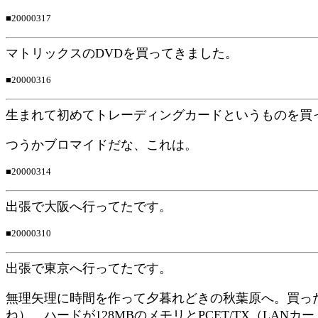
■20000317
マトリックスのDVDを買ってきました。
■20000316
生まれて初めてトレーディングカードというものを買
つうかブロマイドだな、これは。
■20000314
出張で大阪へ行ってたです。
■20000310
出張で東京へ行ってたです。
無理矢理に時間を作って夕暮れどきの秋葉原へ。買ったのは、
ね）。ハードが128MBのメモリとPCET/TX（LANカー