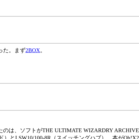
った。まず
2BOX
。
ソフトがTHE ULTIMATE WIZARDRY ARC
ド）とLSW10/100-8R（スイッチングハブ）。本がOh!X