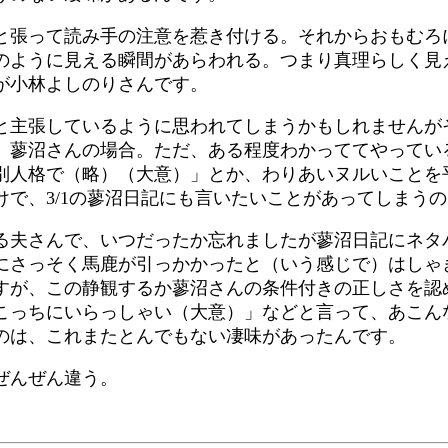
と張って読み手の注意を惹き付ける。それからおもむろ
のように見える瞬間があらわれる。つまり真理らしく見
が小林よしのりさんです。
と主張しているように思われてしまうかもしれませんが
、蓼沼さんの場合。ただ、ある程度わかっててやってい
別人格で（略）（大意）」とか、わりあいヌルいことを
で、3/1の蓼沼日記にも言いたいことがあってしまう
る夫さんで、いつだったか忘れましたが蓼沼日記にネタ
にさっそく馬鹿が引っかかったと（いう感じで）はしゃ
すが、この静観するか蓼沼さんの条件付きの正しさを認
こっちにいらっしゃい（大意）」などと言って、あこん
のは、これまたとんでもない凄味があったんです。
ぜんぜん違う。