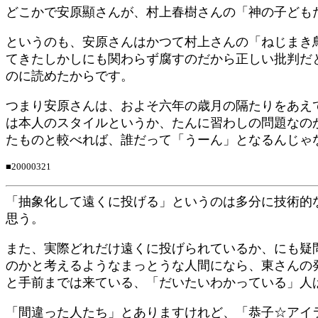
どこかで安原顯さんが、村上春樹さんの「神の子ども
というのも、安原さんはかつて村上さんの「ねじまき
てきたしかしにも関わらず腐すのだから正しい批判だ
のに読めたからです。
つまり安原さんは、およそ六年の歳月の隔たりをあえ
は本人のスタイルというか、たんに習わしの問題なの
たものと較べれば、誰だって「うーん」となるんじゃ
■20000321
「抽象化して遠くに投げる」というのは多分に技術的
思う。
また、実際どれだけ遠くに投げられているか、にも疑
のかと考えるようなまっとうな人間になら、東さんの
と手前までは来ている、「だいたいわかっている」人
「間違った人たち」とありますけれど、「恭子☆アイ