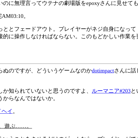
のに無理言ってウテナの劇場版をepoxyさんに見せて
M03:10。
っととフェードアウト。プレイヤーがネジ自身になって
接的に操作しなければならない。このもどかしい作業を
。
らぬのですが、どういうゲームなのか
dotimpact
さんに話
しか知られていないと思うのですよ、
ルーマニア#203
と
うからなんではないか。
イヘイ
。
、遊ぶ……。