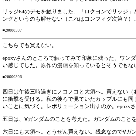
リッジ64のデモを触りました。「ロクヨンでリッジ」
ングというのも解せない（これはコンフィグ次第？）
■20000307
こちらでも買えない。
epoxyさんのところで触ってみて印象に残った、ワ
い感じでした。原作の漫画を知っているとそうでもな
■20000306
四日は午後三時過ぎにノコノコと大須へ。買えない（あ
に衝撃を受ける。私の後ろで見ていたカップルにも同じ衝
いことに気づく。レボリューション出すのか。epox
五日は、∀ガンダムのことを考えた。ガンダムのこと
六日にも大須へ。とうぜん買えない。残念なので∀ガン