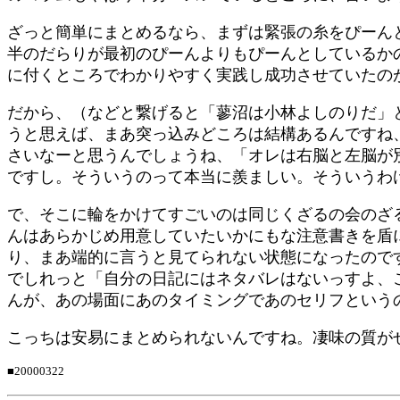
ざっと簡単にまとめるなら、まずは緊張の糸をぴーん
半のだらりが最初のぴーんよりもぴーんとしているか
に付くところでわかりやすく実践し成功させていたの
だから、（などと繋げると「蓼沼は小林よしのりだ」
うと思えば、まあ突っ込みどころは結構あるんですね
さいなーと思うんでしょうね、「オレは右脳と左脳が
ですし。そういうのって本当に羨ましい。そういうわけ
で、そこに輪をかけてすごいのは同じくざるの会のざ
んはあらかじめ用意していたいかにもな注意書きを盾
り、まあ端的に言うと見てられない状態になったので
でしれっと「自分の日記にはネタバレはないっすよ、
んが、あの場面にあのタイミングであのセリフという
こっちは安易にまとめられないんですね。凄味の質が
■20000322