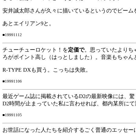
安井誠太郎
さんが久々に描いているというのでビーム
あとエイリアン9と。
■19991112
チューチューロケット！を
定価で
。思っていたよりち
ろがポイント高し（はっとしました）。音楽もちゃん
R-TYPE DXも買う。こっちは失敗。
■19991106
最近ゲーム誌に掲載されているD2の最新映像には、
D2時間が止まっていた私に言わせれば、都内某所に
■19991105
お世話になった人たちを紹介するごく普通のエッセー