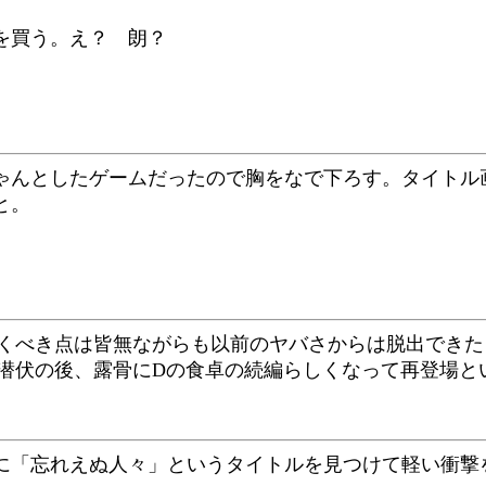
を買う。え？ 朗？
ゃんとしたゲームだったので胸をなで下ろす。タイトル
と。
驚くべき点は皆無ながらも以前のヤバさからは脱出でき
て潜伏の後、露骨にDの食卓の続編らしくなって再登場と
に「忘れえぬ人々」というタイトルを見つけて軽い衝撃