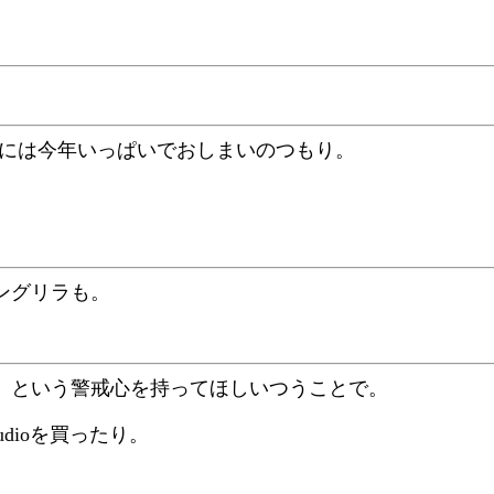
分的には今年いっぱいでおしまいのつもり。
ングリラも。
」という警戒心を持ってほしいつうことで。
al Audioを買ったり。