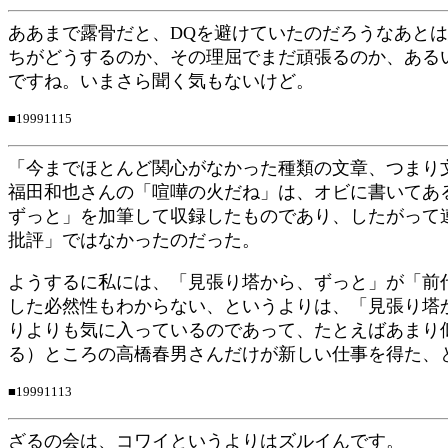
ああまで露骨だと、DQを避けていたのだろうなあとは
ちがどうするのか、その理屈でまだ頑張るのか、ある
ですね。いまさら聞く気もないけど。
■19991115
「今までほとんど関心がなかった種類の文章、つまり
福田和也さんの「喧嘩の火だね」は、オビに書いてあ
ずっと」を加筆して収録したものであり、したがって
批評」ではなかったのだった。
ようするに私には、「見張り塔から、ずっと」が「前
した必然性もわからない、というよりは、「見張り塔
りよりも気に入っているのであって、たとえばあまり
る）ところの高橋春男さんだけが新しい仕事を得た、
■19991113
ざるの会は、コワイというよりはズルイんです。